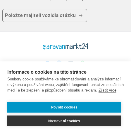
Položte majiteli vozidla otázku
Informace o cookies na této stránce
Platforma
Společnost
Právní
Soubory cookie používáme ke shromažďování a analýze informací
o výkonu a používání webu, zajištění fungování funkcí ze sociálních
Domovská stránka
O nás
GTC
médií a ke zlepšení a přizpůsobení obsahu a reklam.
Zjistit více
Koupit
Kontakt
Ochrana údajů
Prodej
Průvodce
Otisk
Často kladené
Nabídky práce:
Povolit cookies
otázky
Partner
Prodejci
Nastavení cookies