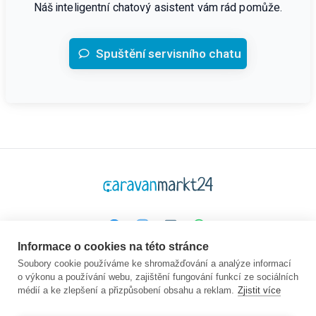
Náš inteligentní chatový asistent vám rád pomůže.
Spuštění servisního chatu
Informace o cookies na této stránce
Platforma
Společnost
Právní
Soubory cookie používáme ke shromažďování a analýze informací
o výkonu a používání webu, zajištění fungování funkcí ze sociálních
Domovská stránka
O nás
GTC
médií a ke zlepšení a přizpůsobení obsahu a reklam.
Zjistit více
Koupit
Kontakt
Ochrana údajů
Prodej
Průvodce
Otisk