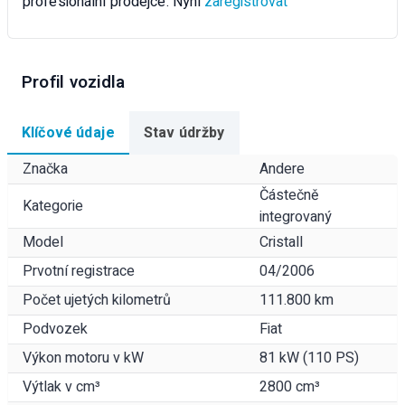
profesionální prodejce. Nyní
zaregistrovat
Profil vozidla
Klíčové údaje
Stav údržby
Značka
Andere
Částečně
Kategorie
integrovaný
Model
Cristall
Prvotní registrace
04/2006
Počet ujetých kilometrů
111.800 km
Podvozek
Fiat
Výkon motoru v kW
81 kW (110 PS)
Výtlak v cm³
2800 cm³