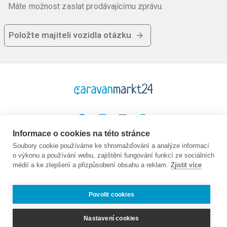
Máte možnost zaslat prodávajícímu zprávu.
Položte majiteli vozidla otázku
Informace o cookies na této stránce
Platforma
Společnost
Právní
Soubory cookie používáme ke shromažďování a analýze informací
o výkonu a používání webu, zajištění fungování funkcí ze sociálních
Domovská stránka
O nás
GTC
médií a ke zlepšení a přizpůsobení obsahu a reklam.
Zjistit více
Koupit
Kontakt
Ochrana údajů
Prodej
Průvodce
Otisk
Často kladené
Nabídky práce:
Povolit cookies
otázky
Partner
Prodejci
Nastavení cookies