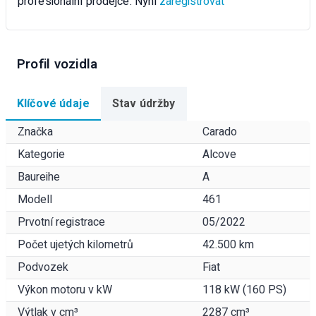
profesionální prodejce. Nyní
zaregistrovat
Profil vozidla
Klíčové údaje
Stav údržby
Značka
Carado
Kategorie
Alcove
Baureihe
A
Modell
461
Prvotní registrace
05/2022
Počet ujetých kilometrů
42.500 km
Podvozek
Fiat
Výkon motoru v kW
118 kW (160 PS)
Výtlak v cm³
2287 cm³