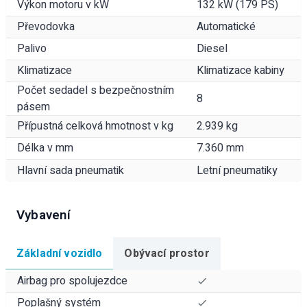
Výkon motoru v kW
132 kW (179 PS)
Převodovka
Automatické
Palivo
Diesel
Klimatizace
Klimatizace kabiny
Počet sedadel s bezpečnostním
8
pásem
Přípustná celková hmotnost v kg
2.939 kg
Délka v mm
7.360 mm
Hlavní sada pneumatik
Letní pneumatiky
Vybavení
Základní vozidlo
Obývací prostor
Airbag pro spolujezdce
Poplašný systém