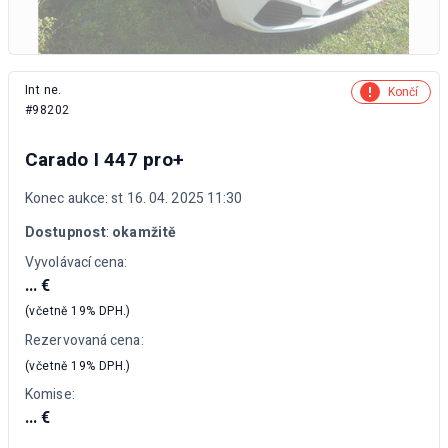
Int ne.
Končí
#98202
Carado I 447 pro+
Konec aukce: st 16. 04. 2025 11:30
Dostupnost
:
okamžitě
Vyvolávací cena:
... €
(včetně 19% DPH.)
Rezervovaná cena:
(včetně 19% DPH.)
Komise:
... €