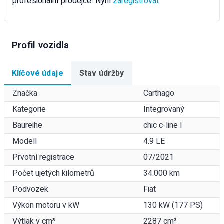
profesionální prodejce. Nyní
zaregistrovat
Profil vozidla
Klíčové údaje
Stav údržby
Značka
Carthago
Kategorie
Integrovaný
Baureihe
chic c-line I
Modell
4.9 LE
Prvotní registrace
07/2021
Počet ujetých kilometrů
34.000 km
Podvozek
Fiat
Výkon motoru v kW
130 kW (177 PS)
Výtlak v cm³
2287 cm³