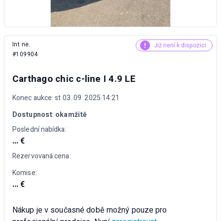
Int ne.
Již není k dispozici
#109904
Carthago chic c-line I 4.9 LE
Konec aukce: st 03. 09. 2025 14:21
Dostupnost
:
okamžitě
Poslední nabídka:
... €
Rezervovaná cena:
Komise:
... €
Nákup je v současné době možný pouze pro