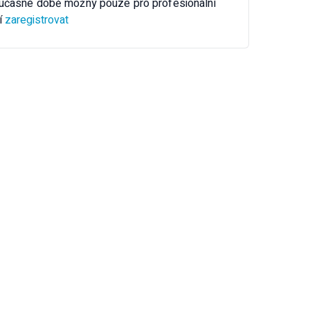
oučasné době možný pouze pro profesionální
í
zaregistrovat