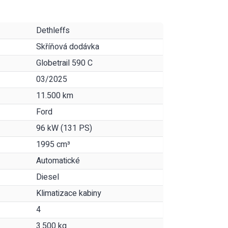
Dethleffs
Skříňová dodávka
Globetrail 590 C
03/2025
11.500 km
Ford
96 kW (131 PS)
1995 cm³
Automatické
Diesel
Klimatizace kabiny
4
3.500 kg