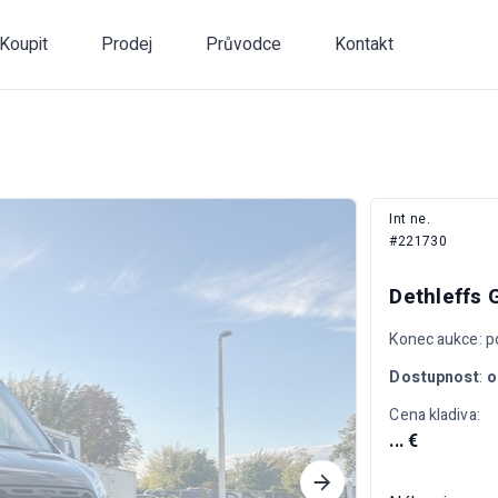
Koupit
Prodej
Průvodce
Kontakt
Int ne.
#221730
Dethleffs 
Konec aukce: p
Dostupnost
:
o
Cena kladiva:
... €