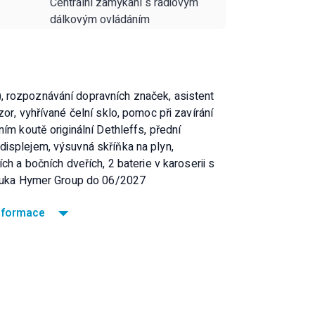
Centrální zamykání s rádiovým
dálkovým ovládáním
 rozpoznávání dopravních značek, asistent
or, vyhřívané čelní sklo, pomoc při zavírání
ím koutě originální Dethleffs, přední
isplejem, výsuvná skříňka na plyn,
ch a bočních dveřích, 2 baterie v karoserii s
záruka Hymer Group do 06/2027
informace