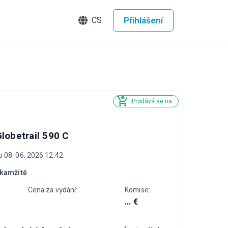
Přihlášení
CS
Prodává se na
Globetrail 590 C
o 08. 06. 2026 12:42
kamžitě
Cena za vydání:
Komise:
... €