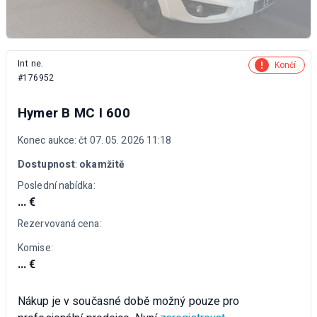
Int ne.
Končí
#176952
Hymer B MC I 600
Konec aukce: čt 07. 05. 2026 11:18
Dostupnost
:
okamžitě
Poslední nabídka:
... €
Rezervovaná cena:
Komise:
... €
Nákup je v současné době možný pouze pro