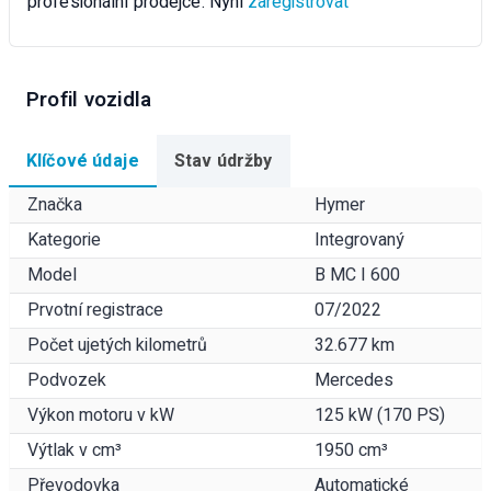
profesionální prodejce. Nyní
zaregistrovat
Profil vozidla
Klíčové údaje
Stav údržby
Značka
Hymer
Kategorie
Integrovaný
Model
B MC I 600
Prvotní registrace
07/2022
Počet ujetých kilometrů
32.677 km
Podvozek
Mercedes
Výkon motoru v kW
125 kW (170 PS)
Výtlak v cm³
1950 cm³
Převodovka
Automatické