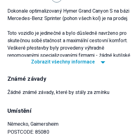
Dokonale optimalizovaný Hymer Grand Canyon S na bázi
Mercedes-Benz Sprinter (pohon všech kol) je na prodej.
Toto vozidlo je jedinečné a bylo důsledně navrženo pro
skutečnou soběstačnost a maximální cestovní komfort.
Veškeré přestavby byly provedeny výhradně
renomovanými specializovanými firmami - žádné kutilské
Zobrazit všechny informace
řešení, vše lze doložit fakturami!
Vozidlo bylo kompletně servisováno společností
Mercedes-Benz, právě obdrželo čerstvou technickou
Známé závady
prohlídku a je okamžitě připraveno na další
dobrodružství.
Žádné známé závady, které by stály za zmínku
Údaje o vozidle
Umístění
- Model: Hymer Grand Canyon S 4x4 (pohon všech kol)
- Motor: vznětový čtyřválec o výkonu 190 k (140 kW)
Německo, Gaimersheim
(OM 654)
POSTCODE: 85080
- Emisní norma: EURO 6 (test počtu částic v únoru 2026: