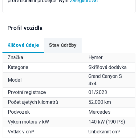
profesionální prodejce. Nyní
zaregistrovat
Profil vozidla
Klíčové údaje
Stav údržby
Značka
Hymer
Kategorie
Skříňová dodávka
Grand Canyon S
Model
4x4
Prvotní registrace
01/2023
Počet ujetých kilometrů
52.000 km
Podvozek
Mercedes
Výkon motoru v kW
140 kW (190 PS)
Výtlak v cm³
Unbekannt cm³