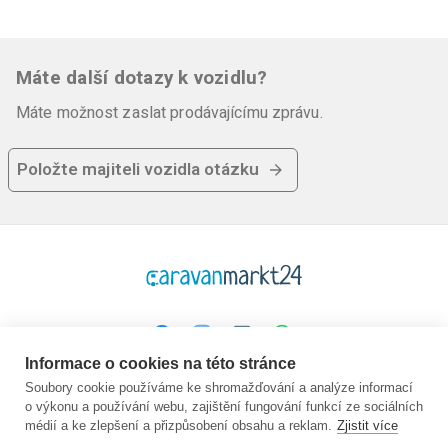
provoz přívěsu.
- Solární energie: Celkem 340 Wp na střeše (2x 110 Wp
Máte další dotazy k vozidlu?
+ 1x 120 Wp moduly) s kvalitními MPP regulátory.
Máte možnost zaslat prodávajícímu zprávu.
- Bateriová banka: 2x baterie SuperB Epsilon LiFePO4 s
celkovou kapacitou 300 Ah (každá 12V/150Ah) (zde
Položte majiteli vozidla otázku
byly vyměněny baterie instalované společností Hymer z
výroby).
- Posilovač nabíjení Votronic (70 A) pro rychlé nabíjení na
cestách.
- Sinusový měnič o výkonu 600 W (230 V na všech
zásuvkách bez napájení ze břehu).
Informace o cookies na této stránce
Platforma
Společnost
Právní
- Internet | CamperNet: vysokorychlostní LTE/WLAN
Soubory cookie používáme ke shromažďování a analýze informací
o výkonu a používání webu, zajištění fungování funkcí ze sociálních
router se 2 sloty na SIM karty a střešní anténou (ideální
Domovská stránka
O nás
GTC
médií a ke zlepšení a přizpůsobení obsahu a reklam.
Zjistit více
pro práci na dálku).
Koupit
Kontakt
Ochrana údajů