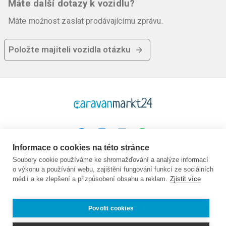
Máte další dotazy k vozidlu?
Máte možnost zaslat prodávajícímu zprávu.
Položte majiteli vozidla otázku
Informace o cookies na této stránce
Platforma
Společnost
Právní
Soubory cookie používáme ke shromažďování a analýze informací
o výkonu a používání webu, zajištění fungování funkcí ze sociálních
Domovská stránka
O nás
GTC
médií a ke zlepšení a přizpůsobení obsahu a reklam.
Zjistit více
Koupit
Kontakt
Ochrana údajů
Prodej
Průvodce
Otisk
Často kladené
Nabídky práce:
Povolit cookies
otázky
Partner