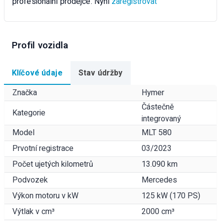
profesionální prodejce. Nyní
zaregistrovat
Profil vozidla
Klíčové údaje
Stav údržby
Značka
Hymer
Částečně
Kategorie
integrovaný
Model
MLT 580
Prvotní registrace
03/2023
Počet ujetých kilometrů
13.090 km
Podvozek
Mercedes
Výkon motoru v kW
125 kW (170 PS)
Výtlak v cm³
2000 cm³