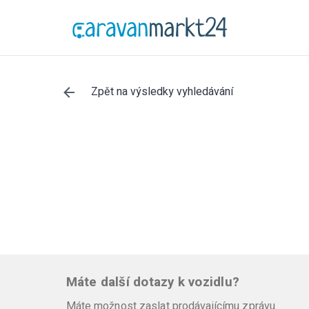
Zpět na výsledky vyhledávání
Máte další dotazy k vozidlu?
Máte možnost zaslat prodávajícímu zprávu.