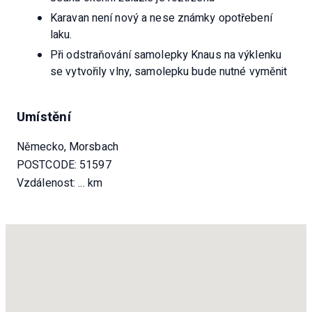
Letní pneumatiky s velmi dobrým vzorkem
Karavan není nový a nese známky opotřebení
Solární systém s regulátorem nabíjení a palubní
laku.
baterií
Při odstraňování samolepky Knaus na výklenku
Pro novou technickou prohlídku byla vyměněna ložiska
se vytvořily vlny, samolepku bude nutné vyměnit
předních kol. Kromě toho byl každý rok měněn olej a
všechny filtry. Nelíbila se nám buková dýha a nechali
jsme nábytek polepit fólií, pod fólií je původní nábytková
Umístění
dýha, která je nepoškozená.
Německo, Morsbach
POSTCODE: 51597
Vzdálenost:
... km