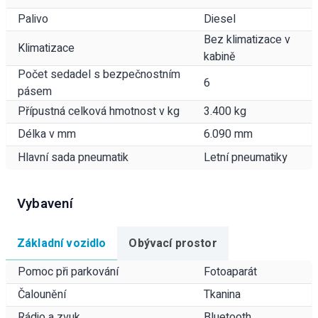
Palivo
Diesel
Bez klimatizace v
Klimatizace
kabině
Počet sedadel s bezpečnostním
6
pásem
Přípustná celková hmotnost v kg
3.400 kg
Délka v mm
6.090 mm
Hlavní sada pneumatik
Letní pneumatiky
Vybavení
Základní vozidlo
Obývací prostor
Pomoc při parkování
Fotoaparát
Čalounění
Tkanina
Rádio a zvuk
Bluetooth