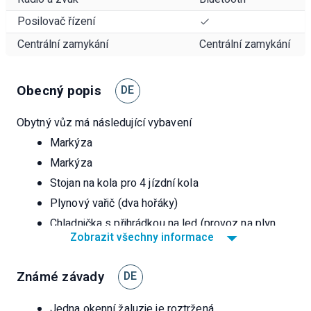
Posilovač řízení
Centrální zamykání
Centrální zamykání
Obecný popis
DE
Obytný vůz má následující vybavení
Markýza
Markýza
Stojan na kola pro 4 jízdní kola
Plynový vařič (dva hořáky)
Chladnička s přihrádkou na led (provoz na plyn,
Zobrazit všechny informace
baterii nebo na břehu)
Plynové topení Truma (ohřev teplé vody a
Známé závady
cirkulace vzduchu)
DE
Couvací kamera (dodatečně namontovaná)
Jedna okenní žaluzie je roztržená