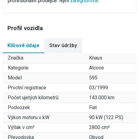
profesionální prodejce. Nyní
zaregistrovat
Profil vozidla
Klíčové údaje
Stav údržby
Značka
Knaus
Kategorie
Alcove
Model
595
Prvotní registrace
03/1999
Počet ujetých kilometrů
143.000 km
Podvozek
Fiat
Výkon motoru v kW
90 kW (122 PS)
Výtlak v cm³
2800 cm³
Převodovka
Obvod