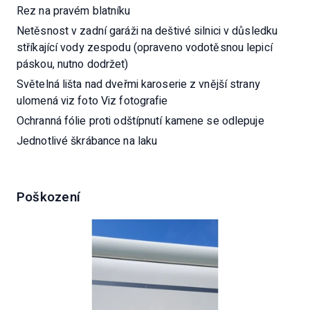
Bílé dřevěné lamino v obývací části.
Rez na pravém blatníku
Netěsnost v zadní garáži na deštivé silnici v důsledku
stříkající vody zespodu (opraveno vodotěsnou lepicí
páskou, nutno dodržet)
Světelná lišta nad dveřmi karoserie z vnější strany
ulomená viz foto Viz fotografie
Ochranná fólie proti odštípnutí kamene se odlepuje
Jednotlivé škrábance na laku
Poškození