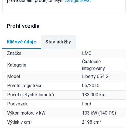
profesionální prodejce. Nyní
zaregistrovat
Profil vozidla
Klíčové údaje
Stav údržby
Značka
LMC
Částečně
Kategorie
integrovaný
Model
Liberty 654 G
Prvotní registrace
05/2010
Počet ujetých kilometrů
133.000 km
Podvozek
Ford
Výkon motoru v kW
103 kW (140 PS)
Výtlak v cm³
2198 cm³