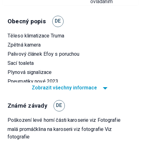
ovládáním
Obecný popis
DE
Těleso klimatizace Truma
Zpětná kamera
Palivový článek Efoy s poruchou
Sací toaleta
Plynová signalizace
Pneumatiky nové 2023
Zobrazit všechny informace
Šroubové zámky Fiamma Thule
Brzdy Brzdové kotouče nové 2019
Známé závady
DE
Nová podlaha zadní garáže 2019
2 nové střešní poklopy 2021/22
Poškození levé horní části karoserie viz Fotografie
Sedadla byla přečalouněna, pod nimi jsou staré potahy
malá promáčklina na karoserii viz fotografie Viz
(částečně porušené švy)
fotografie