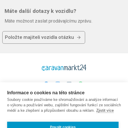
Máte další dotazy k vozidlu?
Máte možnost zaslat prodávajícímu zprávu.
Položte majiteli vozidla otázku
Informace o cookies na této stránce
Platforma
Společnost
Právní
Soubory cookie používáme ke shromažďování a analýze informací
o výkonu a používání webu, zajištění fungování funkcí ze sociálních
Domovská stránka
O nás
GTC
médií a ke zlepšení a přizpůsobení obsahu a reklam.
Zjistit více
Koupit
Kontakt
Ochrana údajů
Prodej
Průvodce
Otisk
Často kladené
Nabídky práce:
Povolit cookies