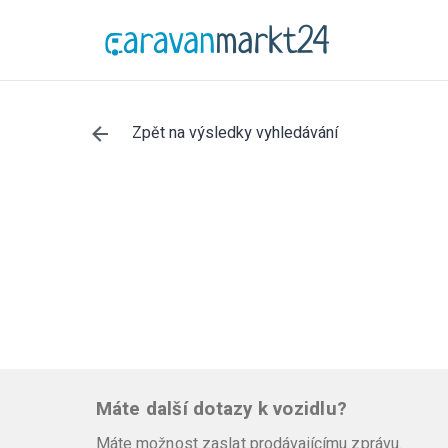
Zpět na výsledky vyhledávání
Máte další dotazy k vozidlu?
Máte možnost zaslat prodávajícímu zprávu.