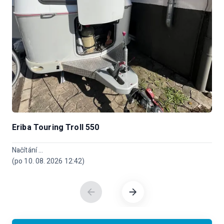
Eriba Touring Troll 550
Načítání ...
N
(po 10. 08. 2026 12:42)
(