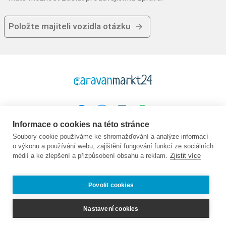
Položte majiteli vozidla otázku
Informace o cookies na této stránce
Platforma
Společnost
Právní
Soubory cookie používáme ke shromažďování a analýze informací
o výkonu a používání webu, zajištění fungování funkcí ze sociálních
Domovská stránka
O nás
GTC
médií a ke zlepšení a přizpůsobení obsahu a reklam.
Zjistit více
Koupit
Kontakt
Ochrana údajů
Prodej
Průvodce
Otisk
Často kladené
Nabídky práce:
Povolit cookies
otázky
Partner
Prodejci
Nastavení cookies