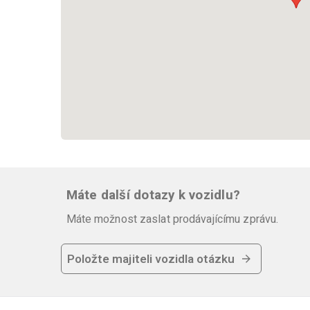
Speciální výbava
- Přídavná sada zásuvek 230V/USB
- Ovládací panel Truma iNet X
- Plyn - Duo Control CS
- Střešní police Multiroof
- Zadní kamera
- Apple CarPlay
Vyvolávací cena: 52 500 €
Máte další dotazy k vozidlu?
Obytný vůz je v udržovaném stavu a je připraven 
Máte možnost zaslat prodávajícímu zprávu.
nebo malé rodiny!
Položte majiteli vozidla otázku