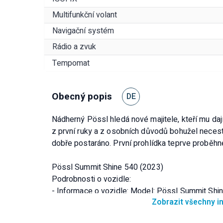
Multifunkční volant
Navigační systém
Rádio a zvuk
Tempomat
Obecný popis
DE
Nádherný Pössl hledá nové majitele, kteří mu daj
z první ruky a z osobních důvodů bohužel necest
dobře postaráno. První prohlídka teprve proběhn
Pössl Summit Shine 540 (2023)
Podrobnosti o vozidle:
- Informace o vozidle: Model: Pössl Summit Shi
Zobrazit všechny 
- První registrace: 04/2023
- Najeto: 15 600 km