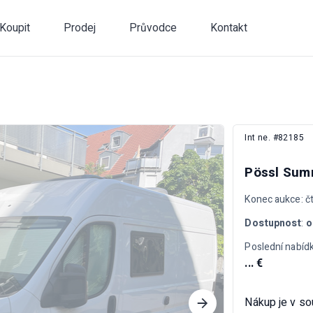
Koupit
Prodej
Průvodce
Kontakt
Int ne. #82185
Pössl Sum
Konec aukce: čt
Dostupnost
:
o
Poslední nabídk
... €
Nákup je v s