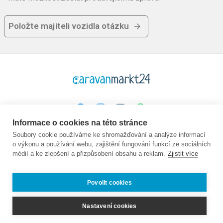
Položte majiteli vozidla otázku
Informace o cookies na této stránce
Platforma
Společnost
Právní
Soubory cookie používáme ke shromažďování a analýze informací
o výkonu a používání webu, zajištění fungování funkcí ze sociálních
Domovská stránka
O nás
GTC
médií a ke zlepšení a přizpůsobení obsahu a reklam.
Zjistit více
Koupit
Kontakt
Ochrana údajů
Prodej
Průvodce
Otisk
Často kladené
Nabídky práce:
Povolit cookies
otázky
Partner
Prodejci
Nastavení cookies